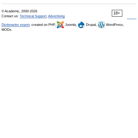
© Academic, 2000-2026
18+
Contact us:
Technical Support
,
Advertising
Dictionaries export
, created on PHP,
Joomla,
Drupal,
WordPress,
MODx.