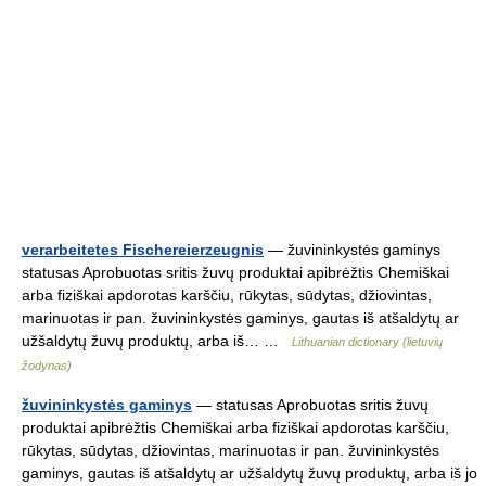
verarbeitetes Fischereierzeugnis
— žuvininkystės gaminys
statusas Aprobuotas sritis žuvų produktai apibrėžtis Chemiškai
arba fiziškai apdorotas karščiu, rūkytas, sūdytas, džiovintas,
marinuotas ir pan. žuvininkystės gaminys, gautas iš atšaldytų ar
užšaldytų žuvų produktų, arba iš… …
Lithuanian dictionary (lietuvių
žodynas)
žuvininkystės gaminys
— statusas Aprobuotas sritis žuvų
produktai apibrėžtis Chemiškai arba fiziškai apdorotas karščiu,
rūkytas, sūdytas, džiovintas, marinuotas ir pan. žuvininkystės
gaminys, gautas iš atšaldytų ar užšaldytų žuvų produktų, arba iš jo