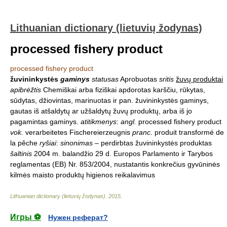
Lithuanian dictionary (lietuvių žodynas)
processed fishery product
processed fishery product
žuvininkystės
gaminys
statusas
Aprobuotas
sritis
žuvų produktai
apibrėžtis
Chemiškai arba fiziškai apdorotas karščiu, rūkytas,
sūdytas, džiovintas, marinuotas ir pan. žuvininkystės gaminys,
gautas iš atšaldytų ar užšaldytų žuvų produktų, arba iš jo
pagamintas gaminys.
atitikmenys
:
angl.
processed fishery product
vok.
verarbeitetes Fischereierzeugnis
pranc.
produit transformé de
la pêche
ryšiai
:
sinonimas
– perdirbtas žuvininkystės produktas
šaltinis
2004 m. balandžio 29 d. Europos Parlamento ir Tarybos
reglamentas (EB) Nr. 853/2004, nustatantis konkrečius gyvūninės
kilmės maisto produktų higienos reikalavimus
Lithuanian dictionary (lietuvių žodynas)
.
2015
.
Игры ⚽
Нужен реферат?