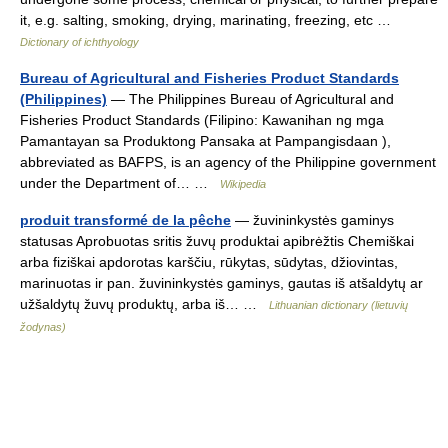
it, e.g. salting, smoking, drying, marinating, freezing, etc …
Dictionary of ichthyology
Bureau of Agricultural and Fisheries Product Standards
(Philippines)
— The Philippines Bureau of Agricultural and
Fisheries Product Standards (Filipino: Kawanihan ng mga
Pamantayan sa Produktong Pansaka at Pampangisdaan ),
abbreviated as BAFPS, is an agency of the Philippine government
under the Department of… …
Wikipedia
produit transformé de la pêche
— žuvininkystės gaminys
statusas Aprobuotas sritis žuvų produktai apibrėžtis Chemiškai
arba fiziškai apdorotas karščiu, rūkytas, sūdytas, džiovintas,
marinuotas ir pan. žuvininkystės gaminys, gautas iš atšaldytų ar
užšaldytų žuvų produktų, arba iš… …
Lithuanian dictionary (lietuvių
žodynas)