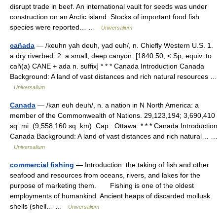
disrupt trade in beef. An international vault for seeds was under
construction on an Arctic island. Stocks of important food fish
species were reported… …
Universalium
cañada
— /keuhn yah deuh, yad euh/, n. Chiefly Western U.S. 1.
a dry riverbed. 2. a small, deep canyon. [1840 50; < Sp, equiv. to
cañ(a) CANE + ada n. suffix] * * * Canada Introduction Canada
Background: A land of vast distances and rich natural resources …
Universalium
Canada
— /kan euh deuh/, n. a nation in N North America: a
member of the Commonwealth of Nations. 29,123,194; 3,690,410
sq. mi. (9,558,160 sq. km). Cap.: Ottawa. * * * Canada Introduction
Canada Background: A land of vast distances and rich natural… …
Universalium
commercial fishing
— Introduction the taking of fish and other
seafood and resources from oceans, rivers, and lakes for the
purpose of marketing them. Fishing is one of the oldest
employments of humankind. Ancient heaps of discarded mollusk
shells (shell… …
Universalium