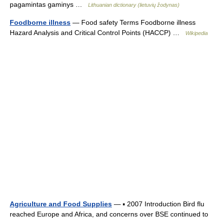
pagamintas gaminys …
Lithuanian dictionary (lietuvių žodynas)
Foodborne illness
— Food safety Terms Foodborne illness
Hazard Analysis and Critical Control Points (HACCP) …
Wikipedia
Agriculture and Food Supplies
— ▪ 2007 Introduction Bird flu
reached Europe and Africa, and concerns over BSE continued to